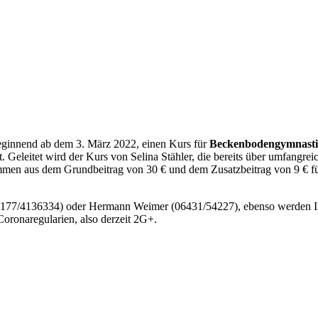
beginnend ab dem 3. März 2022, einen Kurs für
Beckenbodengymnast
eleitet wird der Kurs von Selina Stähler, die bereits über umfangreic
mmen aus dem Grundbeitrag von 30 € und dem Zusatzbeitrag von 9 € für a
(0177/4136334) oder Hermann Weimer (06431/54227), ebenso werden In
Coronaregularien, also derzeit 2G+.