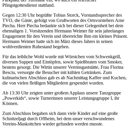
Pfingstgottesdienst stattfand.
Gegen 12:30 Uhr begrüßte Tobias Storck, Vorstandssprecher des
TVO, die Gäste, gefolgt von Grußworten des Ortsvorstehers Arne
Piecha. Herr Piecha bedankte sich bei dieser Gelegenheit bei dem
ehemaligen 1. Vorsitzenden Hermann Weimer für sein jahrelanges
Engagement für den Verein und überreichte Ihm ein kleines Präsent.
Hermann Weimer hatte sich im März dieses Jahres in seinen
wohlverdienten Ruhestand begeben.
Für das leibliche Wohl wurde mit Würstchen vom Schwenkgrill,
diversen Suppen und Eintöpfen, sowie Spießbraten vom Smoker,
bestens gesorgt. Die Wirtin unserer Vereinsgaststätte, Frau Florina
Besciu, versorgte die Besucher mit kühlen Getränken. Zum
kulinarischen Abschluss gab es ab Nachmittag Kaffee und Kuchen,
die von vielen fleißigen Mitgliedern gespendet wurden.
Ab 13:30 Uhr zeigten unter großem Applaus unsere Tanzgruppe
„Powerkids“, sowie Turnerinnen unserer Leistungsgruppe I, ihr
Können.
Zum Abschluss begaben sich dann viele Kinder auf eine große
Schnitzeljagt durch Offheim, bei dem unser verschwundenes
Vereins-Maskottchen wieder gefunden werden musste.