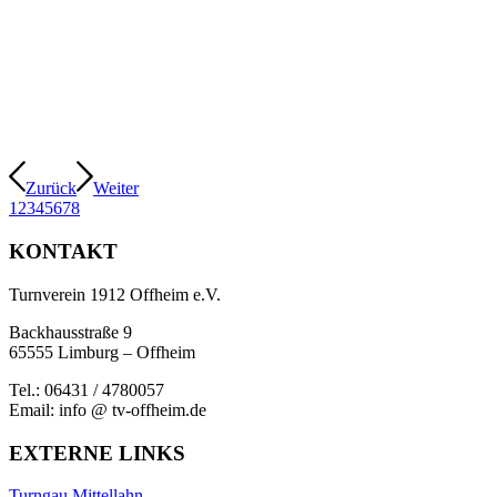
Zurück
Weiter
1
2
3
4
5
6
7
8
KONTAKT
Turnverein 1912 Offheim e.V.
Backhausstraße 9
65555 Limburg – Offheim
Tel.: 06431 / 4780057
Email: info @ tv-offheim.de
EXTERNE LINKS
Turngau Mittellahn