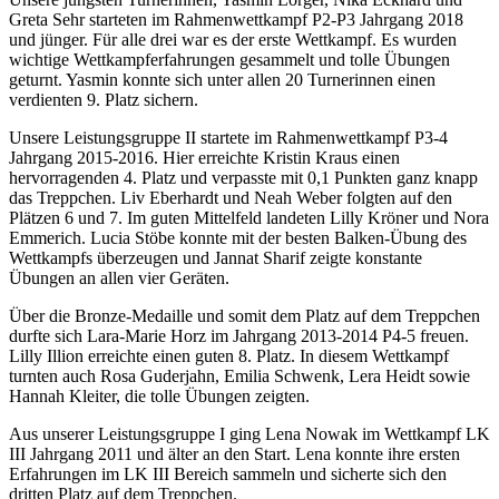
Greta Sehr starteten im Rahmenwettkampf P2-P3 Jahrgang 2018
und jünger. Für alle drei war es der erste Wettkampf. Es wurden
wichtige Wettkampferfahrungen gesammelt und tolle Übungen
geturnt. Yasmin konnte sich unter allen 20 Turnerinnen einen
verdienten 9. Platz sichern.
Unsere Leistungsgruppe II startete im Rahmenwettkampf P3-4
Jahrgang 2015-2016. Hier erreichte Kristin Kraus einen
hervorragenden 4. Platz und verpasste mit 0,1 Punkten ganz knapp
das Treppchen. Liv Eberhardt und Neah Weber folgten auf den
Plätzen 6 und 7. Im guten Mittelfeld landeten Lilly Kröner und Nora
Emmerich. Lucia Stöbe konnte mit der besten Balken-Übung des
Wettkampfs überzeugen und Jannat Sharif zeigte konstante
Übungen an allen vier Geräten.
Über die Bronze-Medaille und somit dem Platz auf dem Treppchen
durfte sich Lara-Marie Horz im Jahrgang 2013-2014 P4-5 freuen.
Lilly Illion erreichte einen guten 8. Platz. In diesem Wettkampf
turnten auch Rosa Guderjahn, Emilia Schwenk, Lera Heidt sowie
Hannah Kleiter, die tolle Übungen zeigten.
Aus unserer Leistungsgruppe I ging Lena Nowak im Wettkampf LK
III Jahrgang 2011 und älter an den Start. Lena konnte ihre ersten
Erfahrungen im LK III Bereich sammeln und sicherte sich den
dritten Platz auf dem Treppchen.