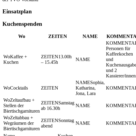
Einsatzplan
Kuchenspenden
Wo
ZEITEN
NAME
KOMMENT
Personen für
Kaffeekochen
Kaffee +
13.00h
und
Kuchen
– 15.45h
Kuchenausgab
und 2
Kassierer/innen
Sophia,
Cocktails
Katharina,
Jona, Lara
Zeltaufbau +
Samstag
Stellen der
ab 16.30h
Biertischgarnituren
Zeltabbau +
Sonntag
Wegräumen der
abend
Biertischgarnituren
Name
Kuchen